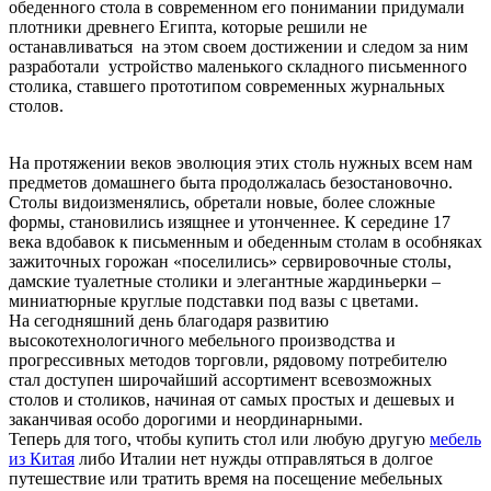
обеденного стола в современном его понимании придумали
плотники древнего Египта, которые решили не
останавливаться на этом своем достижении и следом за ним
разработали устройство маленького складного письменного
столика, ставшего прототипом современных журнальных
столов.
На протяжении веков эволюция этих столь нужных всем нам
предметов домашнего быта продолжалась безостановочно.
Столы видоизменялись, обретали новые, более сложные
формы, становились изящнее и утонченнее. К середине 17
века вдобавок к письменным и обеденным столам в особняках
зажиточных горожан «поселились» сервировочные столы,
дамские туалетные столики и элегантные жардиньерки –
миниатюрные круглые подставки под вазы с цветами.
На сегодняшний день благодаря развитию
высокотехнологичного мебельного производства и
прогрессивных методов торговли, рядовому потребителю
стал доступен широчайший ассортимент всевозможных
столов и столиков, начиная от самых простых и дешевых и
заканчивая особо дорогими и неординарными.
Теперь для того, чтобы купить стол или любую другую
мебель
из Китая
либо Италии нет нужды отправляться в долгое
путешествие или тратить время на посещение мебельных