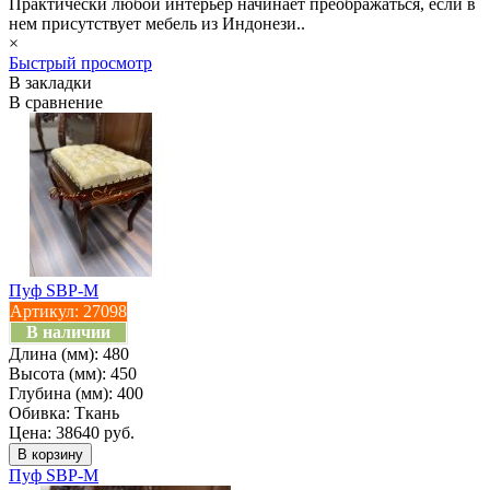
Практически любой интерьер начинает преображаться, если в
нем присутствует мебель из Индонези..
×
Быстрый просмотр
В закладки
В сравнение
Пуф SBP-M
Артикул:
27098
В наличии
Длина (мм):
480
Высота (мм):
450
Глубина (мм):
400
Обивка:
Ткань
Цена: 38640 руб.
Пуф SBP-M