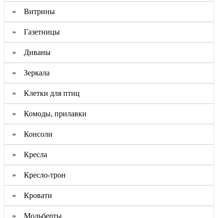
» Витрины
» Газетницы
» Диваны
» Зеркала
» Клетки для птиц
» Комоды, прилавки
» Консоли
» Кресла
» Кресло-трон
» Кровати
» Мольберты