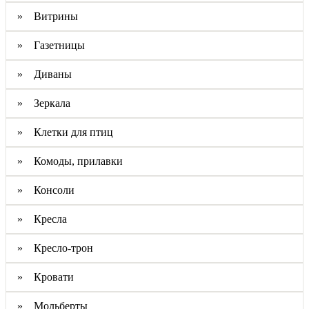
» Витрины
» Газетницы
» Диваны
» Зеркала
» Клетки для птиц
» Комоды, прилавки
» Консоли
» Кресла
» Кресло-трон
» Кровати
» Мольберты