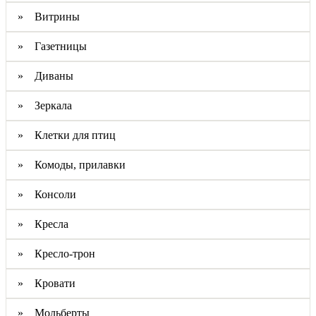
» Витрины
» Газетницы
» Диваны
» Зеркала
» Клетки для птиц
» Комоды, прилавки
» Консоли
» Кресла
» Кресло-трон
» Кровати
» Мольберты