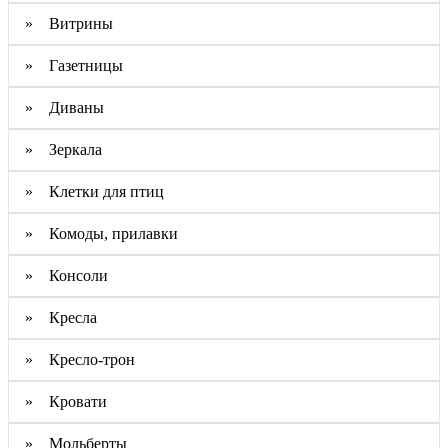
» Витрины
» Газетницы
» Диваны
» Зеркала
» Клетки для птиц
» Комоды, прилавки
» Консоли
» Кресла
» Кресло-трон
» Кровати
» Мольберты