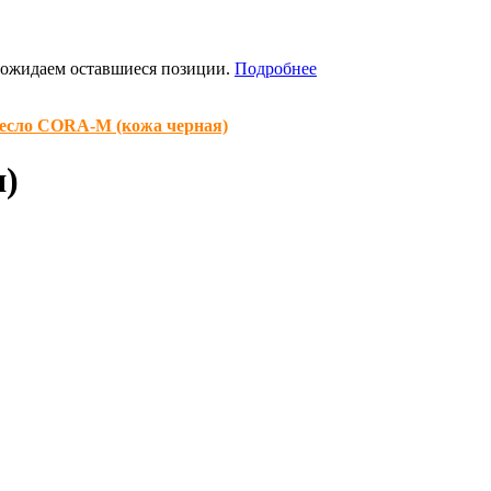
я ожидаем оставшиеся позиции.
Подробнее
есло CORA-M (кожа черная)
я)