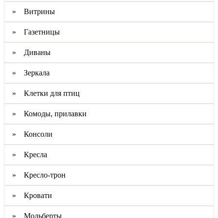
» Витрины
» Газетницы
» Диваны
» Зеркала
» Клетки для птиц
» Комоды, прилавки
» Консоли
» Кресла
» Кресло-трон
» Кровати
» Мольберты