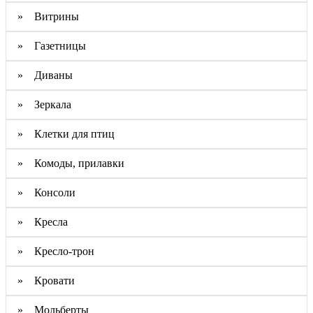
» Витрины
» Газетницы
» Диваны
» Зеркала
» Клетки для птиц
» Комоды, прилавки
» Консоли
» Кресла
» Кресло-трон
» Кровати
» Мольберты