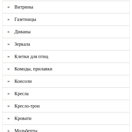
» Витрины
» Газетницы
» Диваны
» Зеркала
» Клетки для птиц
» Комоды, прилавки
» Консоли
» Кресла
» Кресло-трон
» Кровати
» Мольберты