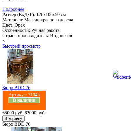
Подробнее
Размер (ВхДхГ): 126х106х50 см
Материал: Массив красного дерева
Цвет: Орех
Особенности: Ручная работа
Страна производитель: Индонезия
×
Быстрый просмотр
Бюро BDD 76
Артикул:
31045
В наличии
65000 руб.
63000 руб.
Бюро BDD 76