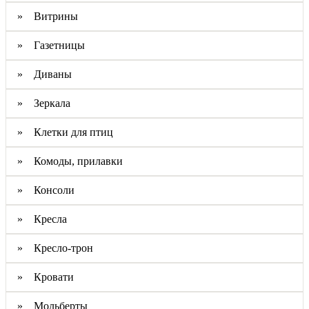
» Витрины
» Газетницы
» Диваны
» Зеркала
» Клетки для птиц
» Комоды, прилавки
» Консоли
» Кресла
» Кресло-трон
» Кровати
» Мольберты