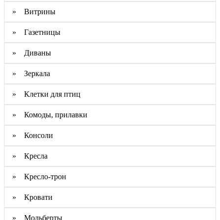
» Витрины
» Газетницы
» Диваны
» Зеркала
» Клетки для птиц
» Комоды, прилавки
» Консоли
» Кресла
» Кресло-трон
» Кровати
» Мольберты