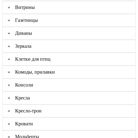
» Витрины
» Газетницы
» Диваны
» Зеркала
» Клетки для птиц
» Комоды, прилавки
» Консоли
» Кресла
» Кресло-трон
» Кровати
» Мольберты