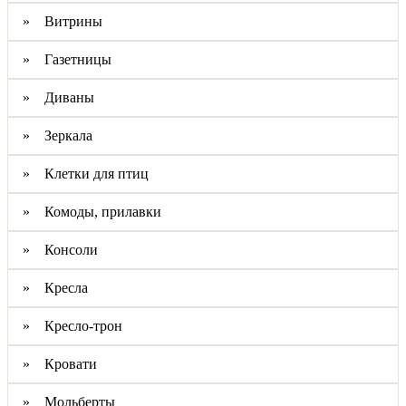
» Витрины
» Газетницы
» Диваны
» Зеркала
» Клетки для птиц
» Комоды, прилавки
» Консоли
» Кресла
» Кресло-трон
» Кровати
» Мольберты