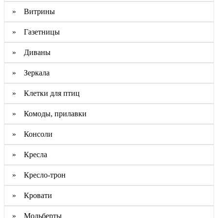
» Витрины
» Газетницы
» Диваны
» Зеркала
» Клетки для птиц
» Комоды, прилавки
» Консоли
» Кресла
» Кресло-трон
» Кровати
» Мольберты