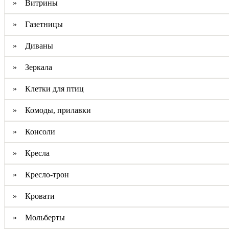
» Витрины
» Газетницы
» Диваны
» Зеркала
» Клетки для птиц
» Комоды, прилавки
» Консоли
» Кресла
» Кресло-трон
» Кровати
» Мольберты