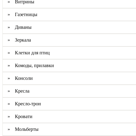
» Витрины
» Газетницы
» Диваны
» Зеркала
» Клетки для птиц
» Комоды, прилавки
» Консоли
» Кресла
» Кресло-трон
» Кровати
» Мольберты