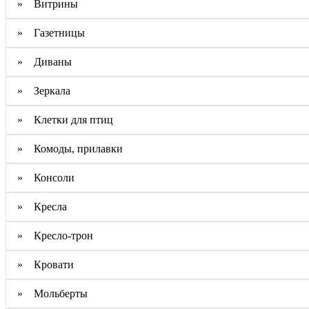
» Витрины
» Газетницы
» Диваны
» Зеркала
» Клетки для птиц
» Комоды, прилавки
» Консоли
» Кресла
» Кресло-трон
» Кровати
» Мольберты