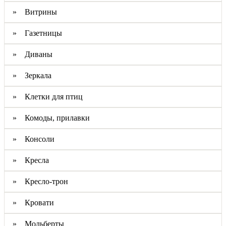
» Витрины
» Газетницы
» Диваны
» Зеркала
» Клетки для птиц
» Комоды, прилавки
» Консоли
» Кресла
» Кресло-трон
» Кровати
» Мольберты