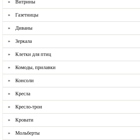
» Витрины
» Газетницы
» Диваны
» Зеркала
» Клетки для птиц
» Комоды, прилавки
» Консоли
» Кресла
» Кресло-трон
» Кровати
» Мольберты