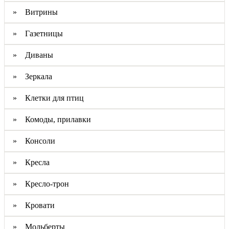
» Витрины
» Газетницы
» Диваны
» Зеркала
» Клетки для птиц
» Комоды, прилавки
» Консоли
» Кресла
» Кресло-трон
» Кровати
» Мольберты