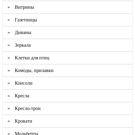
» Витрины
» Газетницы
» Диваны
» Зеркала
» Клетки для птиц
» Комоды, прилавки
» Консоли
» Кресла
» Кресло-трон
» Кровати
» Мольберты