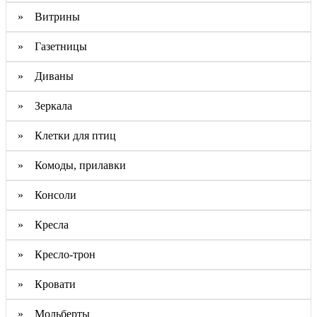
» Витрины
» Газетницы
» Диваны
» Зеркала
» Клетки для птиц
» Комоды, прилавки
» Консоли
» Кресла
» Кресло-трон
» Кровати
» Мольберты