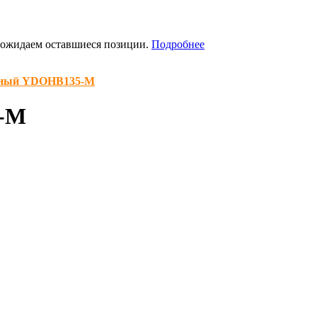
я ожидаем оставшиеся позиции.
Подробнее
нный YDOHB135-M
5-M