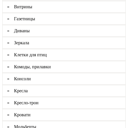
» Витрины
» Газетницы
» Диваны
» Зеркала
» Клетки для птиц
» Комоды, прилавки
» Консоли
» Кресла
» Кресло-трон
» Кровати
» Мольберты