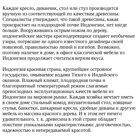
Каждое кресло, диванчик, стол или стул производится
вручную из соответствующей по качествам древесины.
Специалисты утверждают, что такой древесины, какая
произрастает на плодородной почве Индонезии, нет нигде
больше. Вооружившись острым ножом по дереву,
индонезийские мастера краснодеревщики создают необычные
узоры, потрясшие не одного известного дизайнера своей
новизной, правильностью линий и изгибов. Возможно,
поэтому наличие в доме, в офисе классической мебели из
Индонезии продолжает считаться верхом вкуса.
Индонезия красивая страна, крупнейшее островное
государство, омываемое водами Тихого и Индийского
океанов. Влажный климат, плодородная почва и
благоприятный температурный режим слагаемые
превосходных эксплуатационных качеств мебели из
Индонезии на мировом рынке. Каждая хозяйка мечтает иметь
в своем доме стильный комод, внушительный стол, изящные
стулья, банкетки, шикарные кресла, удобные диваны и другую
мебель из массива красного дерева. И в этом нет ничего
удивительного, т. к. древесина в этой стране обладает
поистине уникальными характеристиками: долговечностью,
надежностью и непередаваемой красотой.