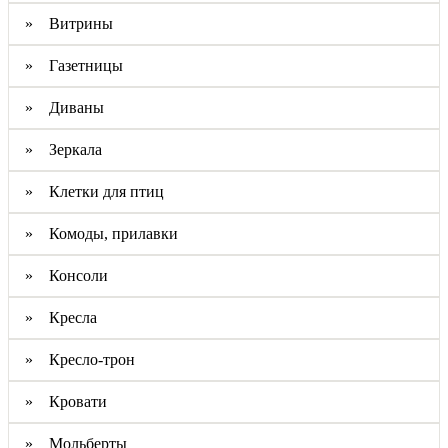
» Витрины
» Газетницы
» Диваны
» Зеркала
» Клетки для птиц
» Комоды, прилавки
» Консоли
» Кресла
» Кресло-трон
» Кровати
» Мольберты